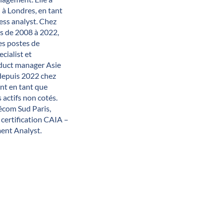
 à Londres, en tant
ss analyst. Chez
es de 2008 à 2022,
es postes de
cialist et
oduct manager Asie
 depuis 2022 chez
t en tant que
 actifs non cotés.
écom Sud Paris,
 certification CAIA –
ent Analyst.