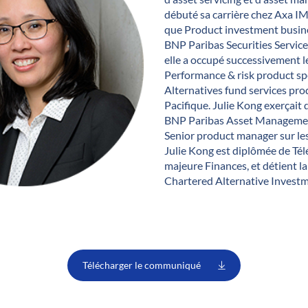
débuté sa carrière chez Axa IM
que Product investment busine
BNP Paribas Securities Servic
elle a occupé successivement l
Performance & risk product spe
Alternatives fund services pr
Pacifique. Julie Kong exerçait
BNP Paribas Asset Managemen
Senior product manager sur les
Julie Kong est diplômée de Tél
majeure Finances, et détient la
Chartered Alternative Investm
Télécharger le communiqué