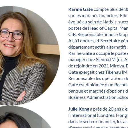
Karine Gate
compte plus de 30
sur les marchés financiers. El
évolué au sein de Natixis, suc
postes de Head of Capital Mark
CIB, Responsable finance & op
AI, à Londres, et Secrétaire gé
département actifs alternatifs
Karine Gate a occupé le poste
manager chez Sienna IM (ex-Ac
de rejoindre en 2021 Mirova. 
Gate exerçait chez Tikehau IM
Responsable des opérations de
Gate est diplômée d’un Bachelo
banque et marchés d’options de
Business Administration Scho
Julie Kong
a près de 20 ans d’
l’international (Londres, Hong
dans le secteur financier, les ac
d'asset servicing et d'asset ma