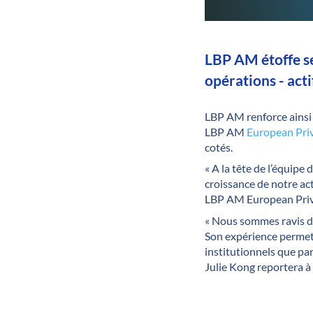
LBP AM étoffe se
opérations - acti
LBP AM renforce ainsi 
LBP AM
European Pri
cotés.
« A la tête de l’équip
croissance de notre ac
LBP AM European Priva
« Nous sommes ravis d’a
Son expérience permett
institutionnels que pa
Julie Kong reportera à