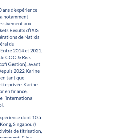
 ans d’expérience
le a notamment
cessivement aux
ets Results d’IXIS
érations de Natixis
néral du
. Entre 2014 et 2021,
 de COO & Risk
ofi Gestion), avant
Depuis 2022 Karine
 en tant que
tte privée. Karine
r en finance,
 l’International
ol.
expérience dont 10 à
 Kong, Singapour)
tivités de titrisation,
nagement. Elle a