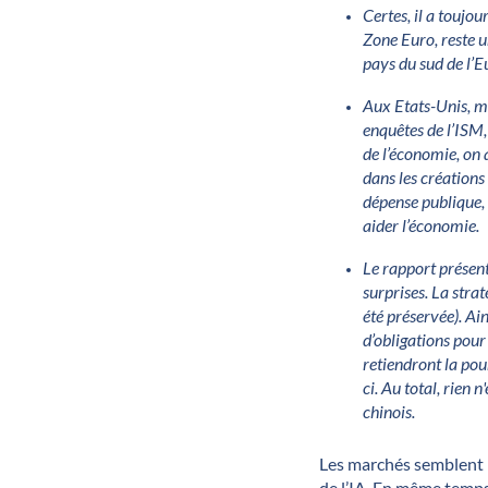
Certes, il a toujo
Zone Euro, reste u
pays du sud de l’
Aux Etats-Unis, mê
enquêtes de l’ISM,
de l’économie, on 
dans les créations 
dépense publique, 
aider l’économie.
Le rapport présent
surprises. La stra
été préservée). Ai
d’obligations pour
retiendront la pou
ci. Au total, rien
chinois.
Les marchés semblent r
de l’IA. En même temps