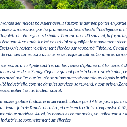
e montée des indices boursiers depuis l’automne dernier, portés en partie
recteurs, mais aussi par les promesses potentielles de l’Intelligence artifici
’inquiète de l’émergence de bulles. Comme on le dit souvent, la façon la 
es éclatent. A ce stade, il n’est pas trivial de qualifier le mouvement récen
Etats-Unis restent relativement élevées par rapport à l’histoire. Ce qui
t de voir des corrections où la prise de risque se calme. Comme en ce m
eprises, on a vu Apple souffrir, car les ventes d’Iphones ont fortement
 valeurs dites des « 7 magnifiques » qui ont porté la bourse américaine, c
 pas aussi oublier que les informations macroéconomiques depuis le débu
ivité industrielle, comme dans les services, se reprend, y compris en Zo
reste résilient est un facteur positif.
omposite globale (industrie et services), calculé par JP Morgan, à partir 
ut depuis juin de l’année dernière, et reste en territoire d’expansion à 5
onomique modérée. Aussi, les nouvelles commandes, un indicateur sur le
industrie, se sont nettement améliorées.