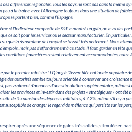
urs des différences régionales. Tous les pays ne sont pas dans la même 
n peu à la traîne, avec l’Allemagne toujours dans une situation de faibles
Europe se portent bien, comme l’Espagne.
me si l’indicateur composite de S&P a montré un gain, on a vu des poch
 que ce soit pour les services ou le secteur manufacturier. En particulie
a vu que la dynamique de l’emploi se tassait très nettement. Nous atten
d’emplois, mais pas d’effondrement à ce stade. Il faut, garder en tête que
les conditions financières restent relativement accommodantes, outre A
é par le premier ministre Li Qiang à l’Assemblée nationale populaire d
tégie des autorités semble toujours orientée à conserver une croissance 
nsi, pas vraiment d’annonce d’une stimulation supplémentaire, même si 
 aider les provinces et investir dans des projets « stratégiques » ont été 
rsuite de l’expansion des dépenses militaires, à 7,2%, même s’il n’y a pas
 n'est susceptible de changer le regard de méfiance qui persiste sur les p
espirer après une séquence de gains très solides, stimulée en par
, les données économiques ont confirmé la résilience de l’économ