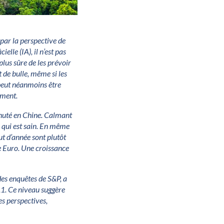
 par la perspective de
elle (IA), il n’est pas
plus sûre de les prévoir
t de bulle, même si les
 peut néanmoins être
oment.
 chuté en Chine. Calmant
e qui est sain. En même
t d’année sont plutôt
ne Euro. Une croissance
des enquêtes de S&P, a
2,1. Ce niveau suggère
s perspectives,