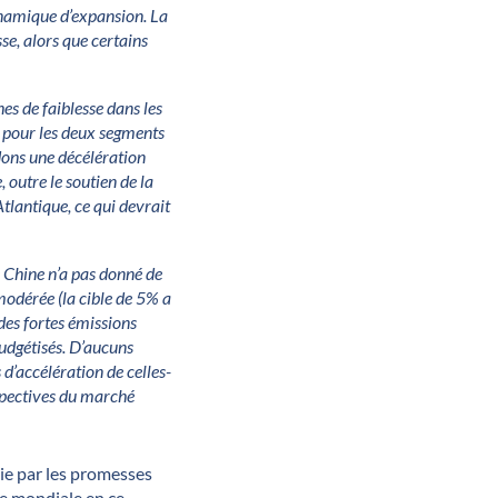
dynamique d’expansion. La
se, alors que certains
es de faiblesse dans les
r, pour les deux segments
dons une décélération
, outre le soutien de la
tlantique, ce qui devrait
e Chine n’a pas donné de
modérée (la cible de 5% a
des fortes émissions
budgétisés. D’aucuns
 d’accélération de celles-
erspectives du marché
tie par les promesses
ie mondiale en ce