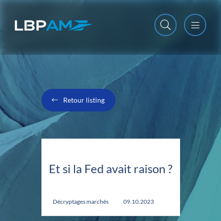
Open m
Close m
Retour listing
Et si la Fed avait raison ?
Décryptages marchés
09.10.2023