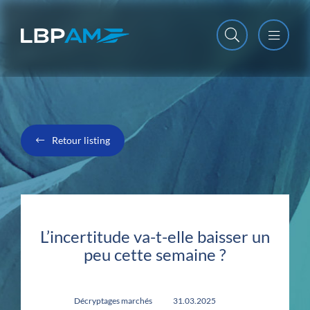
Open m
Close m
Retour listing
L’incertitude va-t-elle baisser un
peu cette semaine ?
Décryptages marchés
31.03.2025