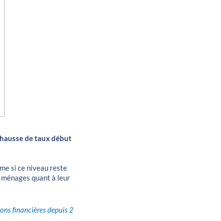
 hausse de taux début
ême si ce niveau reste
s ménages quant à leur
ions financières depuis 2