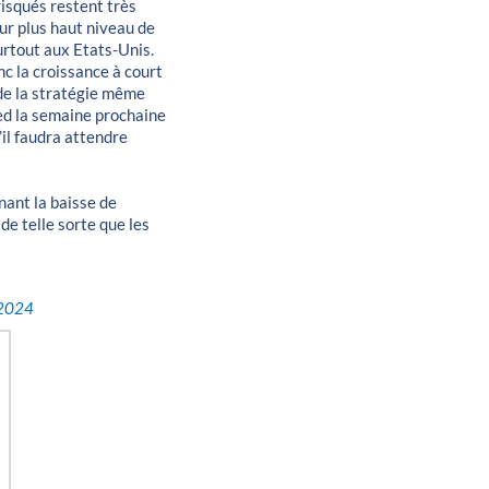
risqués restent très
ur plus haut niveau de
surtout aux Etats-Unis.
nc la croissance à court
 de la stratégie même
Fed la semaine prochaine
’il faudra attendre
nant la baisse de
de telle sorte que les
 2024