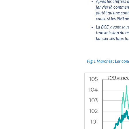
Après les chiffres
janvier (à commenc
plutôt qu’une cont
cause si les PMI ne
La BCE, avant sa r
transmission du res
baisser ses taux to
Fig.1
Marchés : Les con