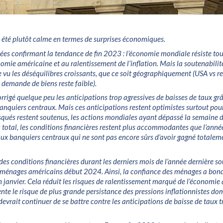
 été plutôt calme en termes de surprises économiques.
ées confirmant la tendance de fin 2023 : l’économie mondiale résiste tou
nomie américaine et au ralentissement de l’inflation. Mais la soutenabilit
e vu les déséquilibres croissants, que ce soit géographiquement (USA vs 
a demande de biens reste faible).
rrigé quelque peu les anticipations trop agressives de baisses de taux gr
banquiers centraux. Mais ces anticipations restent optimistes surtout po
risqués restent soutenus, les actions mondiales ayant dépassé la semaine d
total, les conditions financières restent plus accommodantes que l’année
aux banquiers centraux qui ne sont pas encore sûrs d’avoir gagné totale
des conditions financières durant les derniers mois de l’année dernière so
 ménages américains début 2024. Ainsi, la confiance des ménages a bond
janvier. Cela réduit les risques de ralentissement marqué de l’économie
te le risque de plus grande persistance des pressions inflationnistes do
devrait continuer de se battre contre les anticipations de baisse de taux 