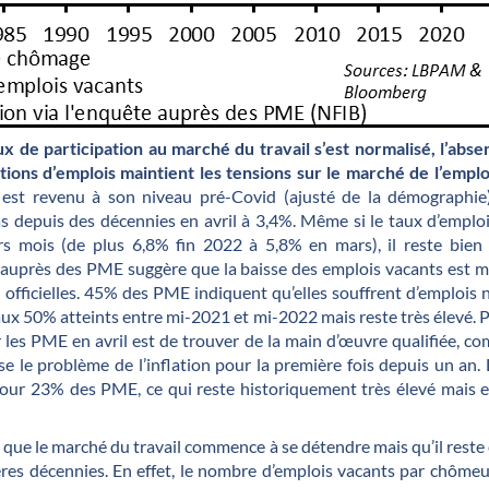
x de participation au marché du travail s’est normalisé, l’abs
ions d’emplois maintient les tensions sur le marché de l’emplo
n est revenu à son niveau pré-Covid (ajusté de la démographie
s depuis des décennies en avril à 3,4%. Même si le taux d’emploi
rs mois (de plus 6,8% fin 2022 à 5,8% en mars), il reste bien
 auprès des PME suggère que la baisse des emplois vacants est m
officielles. 45% des PME indiquent qu’elles souffrent d’emplois 
aux 50% atteints entre mi-2021 et mi-2022 mais reste très élevé. Pa
 les PME en avril est de trouver de la main d’œuvre qualifiée, com
 le problème de l’inflation pour la première fois depuis un an. L’
ur 23% des PME, ce qui reste historiquement très élevé mais 
en que le marché du travail commence à se détendre mais qu’il reste
ères décennies. En effet, le nombre d’emplois vacants par chôme