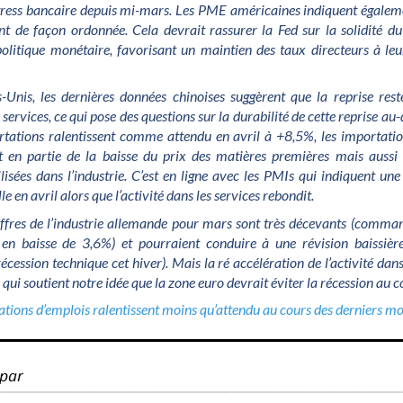
stress bancaire depuis mi-mars.
Les PME américaines indiquent égaleme
ent de façon ordonnée. Cela devrait rassurer la Fed sur la solidité du
a politique monétaire, favorisant un maintien des taux directeurs à le
-Unis, les dernières données chinoises suggèrent que la reprise rest
rvices, ce qui pose des questions sur la durabilité de cette reprise au-
rtations ralentissent comme attendu en avril à +8,5%, les importatio
nt en partie de la baisse du prix des matières premières mais aussi
lisées dans l’industrie. C’est en ligne avec les PMIs qui indiquent un
lle en avril alors que l’activité dans les services rebondit.
iffres de l’industrie allemande pour mars sont très décevants (comman
en baisse de 3,6%) et pourraient conduire à une révision baissiè
écession technique cet hiver). Mais la ré accélération de l’activité dan
 qui soutient notre idée que la zone euro devrait éviter la récession au 
réations d’emplois ralentissent moins qu’attendu au cours des derniers mo