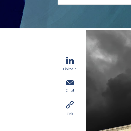
LinkedIn
Email
Link