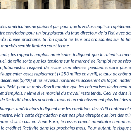
nées américaines ne plaident pas pour que la Fed assouplisse rapidemen
tre conviction pour un long plateau du taux directeur de la Fed, avec de
’à l’année prochaine. Si l’on ajoute les tensions croissantes sur la lim
s marchés semble limité à court terme.
omie, les rapports emplois américains indiquent que le ralentissemen
uel, de telle sorte que les tensions sur le marché de l’emploi ne se ré
inflationnistes risquent de rester trop élevées pendant encore plusieu
 d’augmenter assez rapidement (+253 milles en avril), le taux de chôma
décennies (3,4%) et les revenus horaires ré accélèrent de façon inatte
des PME pour le mois d’avril montre que les entreprises deviennent 
et d’emplois, même si le marché du travail reste tendu. Ceci va dans le
de l’activité dans les prochains mois et un ralentissement plus lent des p
s banques américaines indiquent que les conditions de crédit continuent
imestre. Mais cette dégradation n’est pas plus abrupte que lors des tr
mme c’est le cas en Zone Euro, le resserrement monétaire commencé
le crédit et l’activité dans les prochains mois. Pour autant, le risque 