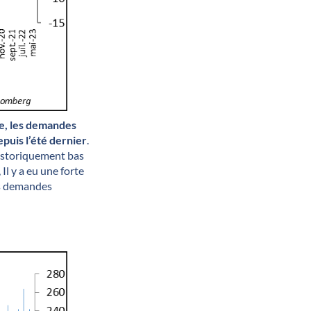
e, les demandes
puis l’été dernier
.
historiquement bas
Il y a eu une forte
es demandes