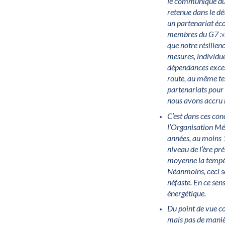
le communiqué du 
retenue dans le dé
un partenariat éco
membres du G7 :« 
que notre résilien
mesures, individue
dépendances excess
route, au même te
partenariats pour 
nous avons accru 
C’est dans ces con
l’Organisation Mé
années, au moins 1
niveau de l’ère pr
moyenne la tempéra
Néanmoins, ceci so
néfaste. En ce sen
énergétique.
Du point de vue co
mais pas de maniè