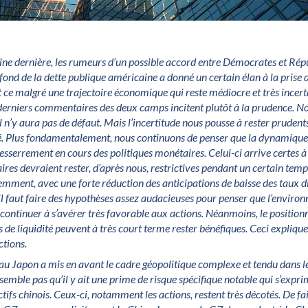
aine dernière, les rumeurs d’un possible accord entre Démocrates et Répu
ond de la dette publique américaine a donné un certain élan à la prise d
et ce malgré une trajectoire économique qui reste médiocre et très incerta
s derniers commentaires des deux camps incitent plutôt à la prudence. No
 Il n’y aura pas de défaut. Mais l’incertitude nous pousse à rester prudent
é. Plus fondamentalement, nous continuons de penser que la dynamiqu
resserrement en cours des politiques monétaires. Celui-ci arrive certes à 
res devraient rester, d’après nous, restrictives pendant un certain temp
emment, avec une forte réduction des anticipations de baisse des taux di
il faut faire des hypothèses assez audacieuses pour penser que l’envir
 continuer à s’avérer très favorable aux actions. Néanmoins, le positio
ns de liquidité peuvent à très court terme rester bénéfiques. Ceci explique
ctions.
au Japon a mis en avant le cadre géopolitique complexe et tendu dans l
semble pas qu’il y ait une prime de risque spécifique notable qui s’expri
ctifs chinois. Ceux-ci, notamment les actions, restent très décotés. De fai