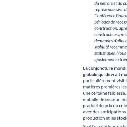
du pétrole et du c
reprise poussive d
Conférence Board,
périodes de récess
construction, aprè
constructeurs, mêm
demandes d’alloca
stabilité récemmen
statistiques. Nous
ajustement extrê
La conjoncture mondia
globale qui devrait m
particulièrement visibl
matières premières les 
une certaine faiblesse.
emballer le secteur ind
graduel du prix du cuiv
avec des anticipation
production et les stoc
Seul l’or continue de b