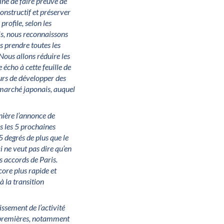
ne de faire preuve de
onstructif et préserver
rofile, selon les
s, nous reconnaissons
s prendre toutes les
Nous allons réduire les
 écho à cette feuille de
urs de développer des
e marché japonais, auquel
nière l’annonce de
 les 5 prochaines
 degrés de plus que le
i ne veut pas dire qu’en
s accords de Paris.
core plus rapide et
à la transition
issement de l’activité
s premières, notamment