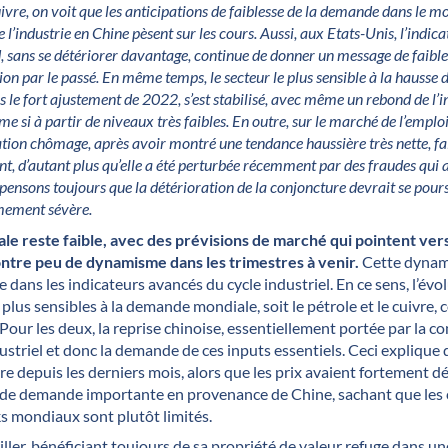
uivre, on voit que les anticipations de faiblesse de la demande dans le 
e l’industrie en Chine pèsent sur les cours. Aussi, aux Etats-Unis, l’indi
 sans se détériorer davantage, continue de donner un message de faible
ion par le passé. En même temps, le secteur le plus sensible à la hausse d
s le fort ajustement de 2022, s’est stabilisé, avec même un rebond de l’i
e si à partir de niveaux très faibles. En outre, sur le marché de l’emploi
tion chômage, après avoir montré une tendance haussière très nette, fa
t, d’autant plus qu’elle a été perturbée récemment par des fraudes qui a
 pensons toujours que la détérioration de la conjoncture devrait se pour
mement sévère.
le reste faible, avec des prévisions de marché qui pointent v
ontre peu de dynamisme dans les trimestres à venir.
Cette dynam
e dans les indicateurs avancés du cycle industriel. En ce sens, l’évo
plus sensibles à la demande mondiale, soit le pétrole et le cuivre,
 Pour les deux, la reprise chinoise, essentiellement portée par la 
ustriel et donc la demande de ces inputs essentiels. Ceci explique 
re depuis les derniers mois, alors que les prix avaient fortement d
s de demande importante en provenance de Chine, sachant que les 
ks mondiaux sont plutôt limités.
riller, bénéficiant toujours de sa propriété de valeur refuge dans u