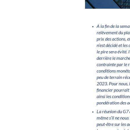
A la fin de la sem
relèvement du plaf
prix des actions, 
n’est décidé et le
le pire sera évité.
derrière le march
contrainte par le 
conditions monétai
peu de terrain réc
2023. Pour nous, 
financier pourrait
ainsi les conditio
pondération des a
La réunion du G7 
même s’il ne nous 
peut-être sur les a