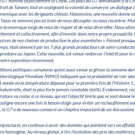
G7 nomme explicitement la Chine. Les pays du G7 demandant à la Chi
troit de Taiwan, tout en soulignant la volonté de conserver un dialogue c
nomique avec les dirigeants chinois. Néanmoins, une nouvelle donne se p
Nous ne sommes pas en train de nous découpler ou nous recentrer. Mai
ce économique exige de nous de risquer et de nous diversifier. Nous allon
llement et collectivement, afin d’investir dans notre propre prospérité. 
ives de nos chaînes de production le plus essentielles ». Faisant presque
mps, était annoncé par les 7 plus grands producteurs de semi-conducte
produire au Japon. Cette nouvelle, est venue renforcer l’intérêt pour l
notre exposition récemment.
ditions politiques complexes qu’est aussi venue se glisser la semaine der
téorologique Mondiale (WMO) indiquant que la probabilité de voir dans
 année où la température dépasse pour la première fois de l’Histoire 1,5
éindustrielle, était la plus forte jamais constatée (66%). Evidemment, cec
ture va rester à ce niveau, qui est l’objectif limite que se sont donné le
uligne encore une fois le besoin d’agir pour éviter un réchauffement en
s, le G7 a de nouveau consacré un chapitre important de ses discussions 
njoncturel, on continue à avoir des données qui pointent vers un affaibl
re homogène. Au niveau global, à lire l’évolution des prix des matière