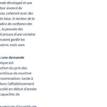
monde développé et une
cateur avancé du
sse, cohérent avec des
es taux, le secteur de la
ndice de confiance des
, la poussée des
it preuve d’une certaine
vaient gonflé les
suivre, mais sans
ers une demande
ique est
lution du prix des
 continue de montrer
consommation, tarde à
donc l’affaiblissement
écollé en début d’année
capacités de
ne période d’incertitude