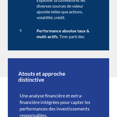
Exploiter la convexité et les
diverses sources de valeur
ajoutée telles que actions,
volatilité, crédit.
2.
Performance absolue taux &
multi-actifs
. Tirer parti des
tendances et opportunités
d’investissements, tout en
réduisant l’impact des baisses de
marché et en cherchant
diversification et rendement
quel que soit le contexte.
Atouts et approche
distinctive
3.
Allocation dynamique
.
S’approprier les multiples
Une analyse financière et extra-
sources de valeur ajoutée en
détectant les classes d’actifs les
financière intégrées pour capter les
plus prometteuses et les
performances des investissements
allouant de manière optimale.
responsables.