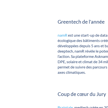
Greentech de l'année
namR
est une start-up de data 
écologique des bâtiments cré
développées depuis 5 ans et ba
deeptech, namR révèle le pote
l’action. Sa plateforme AsknamR
DPE, solaire et climat de 34 mil
permet de suivre des parcours 
axes climatiques.
Coup de cœur du Jury
Braintale
, medtech créée en 20