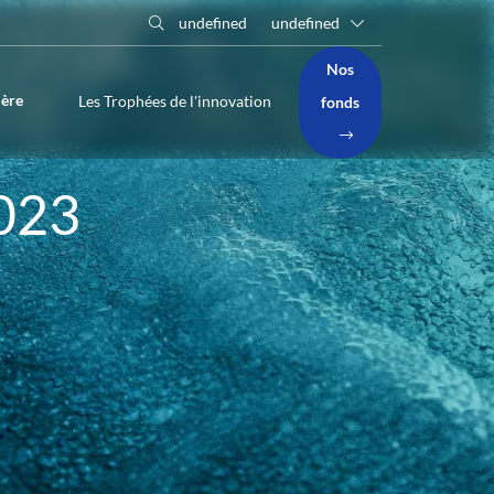
undefined
undefined
Nos
ière
Les Trophées de l'innovation
fonds
2023