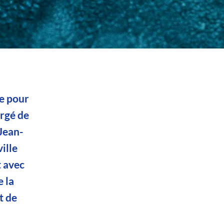
ée pour
argé de
Jean-
ille
t avec
e la
t de