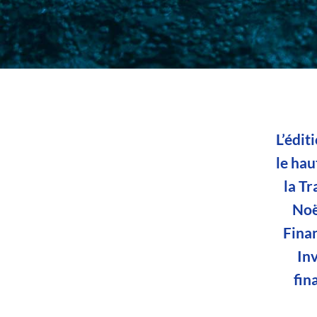
L’édit
le hau
la T
Noë
Finan
Inv
fin