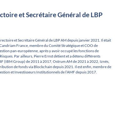
toire et Secrétaire Général de LBP
ectoire et Secrétaire Général de LBP AM depuis janvier 2021. Il était
e Candriam France, membre du Comité Stratégique et COO de
stion pan-européenne, après y avoir occupé les fonctions de
sques. Par ailleurs, Pierre Ernst détient et a détenu différents
S4F (IBM Group) de 2011 à 2017, Ostrum AM de 2021 à 2022, Iznès,
stribution de fonds via Blockchain depuis 2021. Il est enfin, membre de
stion et Investisseurs Institutionnels de l’AMF depuis 2017.