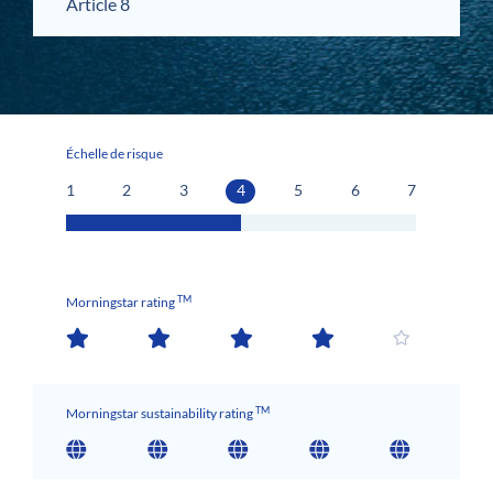
Article 8
Échelle de risque
1
2
3
4
5
6
7
TM
Morningstar rating
TM
Morningstar sustainability rating