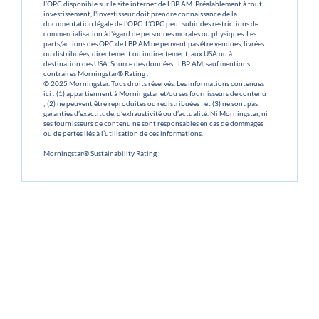
l’OPC disponible sur le site internet de LBP AM. Préalablement à tout
investissement, l'investisseur doit prendre connaissance de la
documentation légale de l'OPC. L’OPC peut subir des restrictions de
commercialisation à l'égard de personnes morales ou physiques. Les
parts/actions des OPC de LBP AM ne peuvent pas être vendues, livrées
ou distribuées, directement ou indirectement, aux USA ou à
destination des USA. Source des données : LBP AM, sauf mentions
contraires Morningstar® Rating :
© 2025 Morningstar. Tous droits réservés. Les informations contenues
ici : (1) appartiennent à Morningstar et/ou ses fournisseurs de contenu
; (2) ne peuvent être reproduites ou redistribuées ; et (3) ne sont pas
garanties d’exactitude, d’exhaustivité ou d’actualité. Ni Morningstar, ni
ses fournisseurs de contenu ne sont responsables en cas de dommages
ou de pertes liés à l’utilisation de ces informations.
Morningstar® Sustainability Rating :
© 2025 Morningstar. Tous droits réservés. Les informations contenues
ici : (1) appartiennent à Morningstar et/ou ses fournisseurs de contenu
; (2) ne peuvent être reproduites ou redistribuées ; et (3) ne sont pas
garanties d’exactitude, d’exhaustivité ou d’actualité. Ni Morningstar, ni
ses fournisseurs de contenu ne sont responsables en cas de dommages
ou de pertes liés à l’utilisation de ces informations.