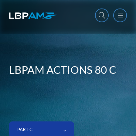
Open m
Close m
LBPAM ACTIONS 80 C
PART C