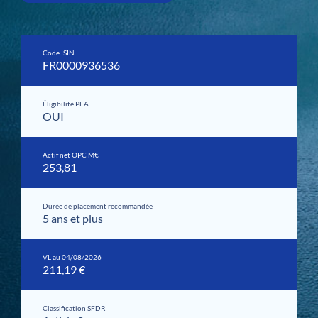
Code ISIN
FR0000936536
Éligibilité PEA
OUI
Actif net OPC M€
253,81
Durée de placement recommandée
5 ans et plus
VL au 04/08/2026
211,19 €
Classification SFDR