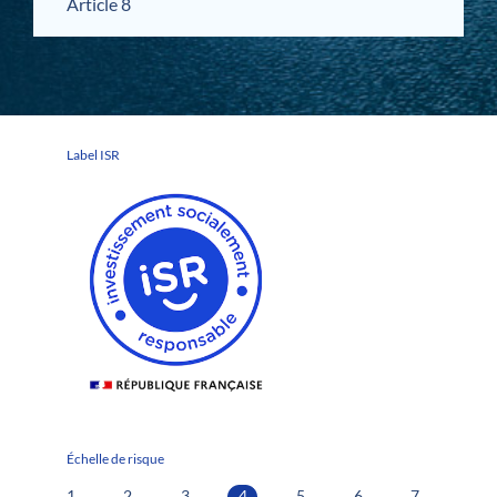
Article 8
Label ISR
Échelle de risque
1
2
3
4
5
6
7