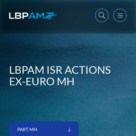
Open m
Close m
LBPAM ISR ACTIONS
EX-EURO MH
PART MH