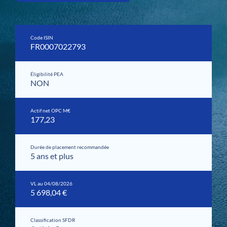
Code ISIN
FR0007022793
Éligibilité PEA
NON
Actif net OPC M€
177,23
Durée de placement recommandée
5 ans et plus
VL au 04/08/2026
5 698,04 €
Classification SFDR