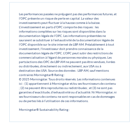
Les performances passées ne préjugent pas des performances futures, et
l’OPC présente un risque de perte en capital. La valeur des
investissements peut fluctuer à la hausse comme à la baisse.
L’investissement en parts d’OPC comporte des risques : les
informations complètes sur les risques sont disponibles dans la
documentation légale de l’OPC. Les informations présentées ne
sauraient se substituer à l’exhaustivité de la documentation légale de
l’OPC disponible sur le site internet de LBP AM. Préalablement à tout
investissement, l'investisseur doit prendre connaissance de la
documentation légale de l'OPC. L’OPC peut subir des restrictions de
commercialisation à l'égard de personnes morales ou physiques. Les
parts/actions des OPC de LBP AM ne peuvent pas être vendues, livrées
ou distribuées, directement ou indirectement, aux USA ou à
destination des USA. Source des données : LBP AM, sauf mentions
contraires Morningstar® Rating :
© 2025 Morningstar. Tous droits réservés. Les informations contenues
ici : (1) appartiennent à Morningstar et/ou ses fournisseurs de contenu
; (2) ne peuvent être reproduites ou redistribuées ; et (3) ne sont pas
garanties d’exactitude, d’exhaustivité ou d’actualité. Ni Morningstar, ni
ses fournisseurs de contenu ne sont responsables en cas de dommages
ou de pertes liés à l’utilisation de ces informations.
Morningstar® Sustainability Rating :
© 2025 Morningstar. Tous droits réservés. Les informations contenues
ici : (1) appartiennent à Morningstar et/ou ses fournisseurs de contenu
; (2) ne peuvent être reproduites ou redistribuées ; et (3) ne sont pas
garanties d’exactitude, d’exhaustivité ou d’actualité. Ni Morningstar, ni
ses fournisseurs de contenu ne sont responsables en cas de dommages
ou de pertes liés à l’utilisation de ces informations.