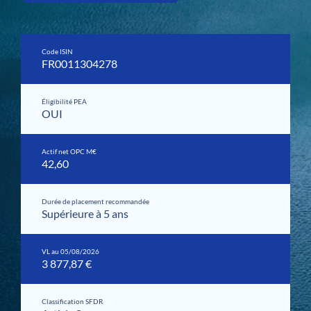
Code ISIN
FR0011304278
Éligibilité PEA
OUI
Actif net OPC M€
42,60
Durée de placement recommandée
Supérieure à 5 ans
VL au 05/08/2026
3 877,87 €
Classification SFDR