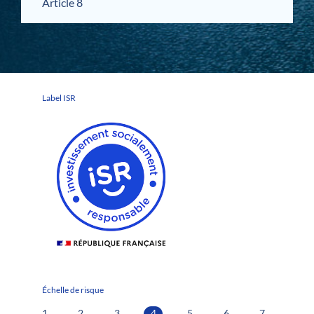
Article 8
Label ISR
Échelle de risque
1
2
3
4
5
6
7