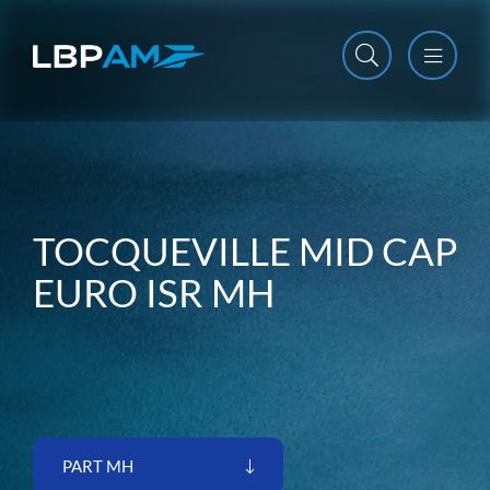
Open m
Close m
TOCQUEVILLE MID CAP
EURO ISR MH
PART MH