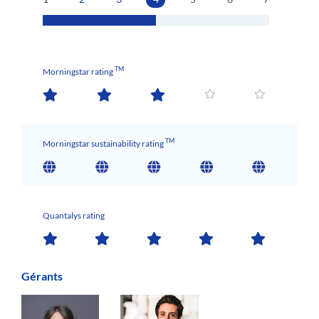
TM
Morningstar rating
TM
Morningstar sustainability rating
Quantalys rating
Gérants