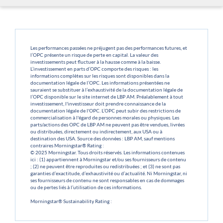
Les performances passées ne préjugent pas des performances futures, et
l’OPC présente un risque de perte en capital. La valeur des
investissements peut fluctuer à la hausse comme à la baisse.
L’investissement en parts d’OPC comporte des risques : les
informations complètes sur les risques sont disponibles dans la
documentation légale de l’OPC. Les informations présentées ne
sauraient se substituer à l’exhaustivité de la documentation légale de
l’OPC disponible sur le site internet de LBP AM. Préalablement à tout
investissement, l'investisseur doit prendre connaissance de la
documentation légale de l'OPC. L’OPC peut subir des restrictions de
commercialisation à l'égard de personnes morales ou physiques. Les
parts/actions des OPC de LBP AM ne peuvent pas être vendues, livrées
ou distribuées, directement ou indirectement, aux USA ou à
destination des USA. Source des données : LBP AM, sauf mentions
contraires Morningstar® Rating :
© 2025 Morningstar. Tous droits réservés. Les informations contenues
ici : (1) appartiennent à Morningstar et/ou ses fournisseurs de contenu
; (2) ne peuvent être reproduites ou redistribuées ; et (3) ne sont pas
garanties d’exactitude, d’exhaustivité ou d’actualité. Ni Morningstar, ni
ses fournisseurs de contenu ne sont responsables en cas de dommages
ou de pertes liés à l’utilisation de ces informations.
Morningstar® Sustainability Rating :
© 2025 Morningstar. Tous droits réservés. Les informations contenues
ici : (1) appartiennent à Morningstar et/ou ses fournisseurs de contenu
; (2) ne peuvent être reproduites ou redistribuées ; et (3) ne sont pas