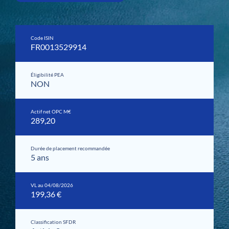
Code ISIN
FR0013529914
Éligibilité PEA
NON
Actif net OPC M€
289,20
Durée de placement recommandée
5 ans
VL au 04/08/2026
199,36 €
Classification SFDR