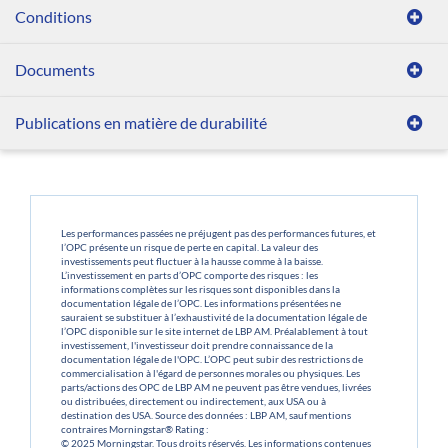
Conditions
Documents
Publications en matière de durabilité
Les performances passées ne préjugent pas des performances futures, et
l’OPC présente un risque de perte en capital. La valeur des
investissements peut fluctuer à la hausse comme à la baisse.
L’investissement en parts d’OPC comporte des risques : les
informations complètes sur les risques sont disponibles dans la
documentation légale de l’OPC. Les informations présentées ne
sauraient se substituer à l’exhaustivité de la documentation légale de
l’OPC disponible sur le site internet de LBP AM. Préalablement à tout
investissement, l'investisseur doit prendre connaissance de la
documentation légale de l'OPC. L’OPC peut subir des restrictions de
commercialisation à l'égard de personnes morales ou physiques. Les
parts/actions des OPC de LBP AM ne peuvent pas être vendues, livrées
ou distribuées, directement ou indirectement, aux USA ou à
destination des USA. Source des données : LBP AM, sauf mentions
contraires Morningstar® Rating :
© 2025 Morningstar. Tous droits réservés. Les informations contenues