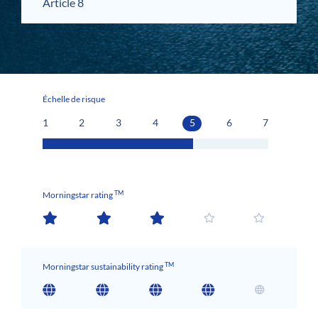
Article 8
Échelle de risque
1
2
3
4
5
6
7
TM
Morningstar rating
TM
Morningstar sustainability rating