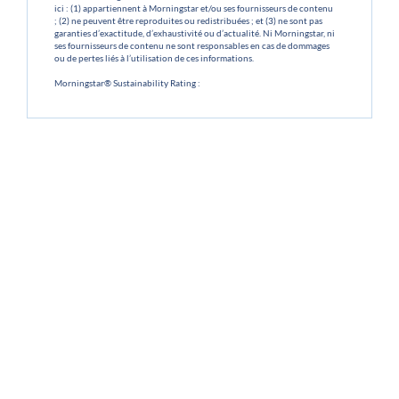
ici : (1) appartiennent à Morningstar et/ou ses fournisseurs de contenu
; (2) ne peuvent être reproduites ou redistribuées ; et (3) ne sont pas
garanties d’exactitude, d’exhaustivité ou d’actualité. Ni Morningstar, ni
ses fournisseurs de contenu ne sont responsables en cas de dommages
ou de pertes liés à l’utilisation de ces informations.
Morningstar® Sustainability Rating :
© 2025 Morningstar. Tous droits réservés. Les informations contenues
ici : (1) appartiennent à Morningstar et/ou ses fournisseurs de contenu
; (2) ne peuvent être reproduites ou redistribuées ; et (3) ne sont pas
garanties d’exactitude, d’exhaustivité ou d’actualité. Ni Morningstar, ni
ses fournisseurs de contenu ne sont responsables en cas de dommages
ou de pertes liés à l’utilisation de ces informations.