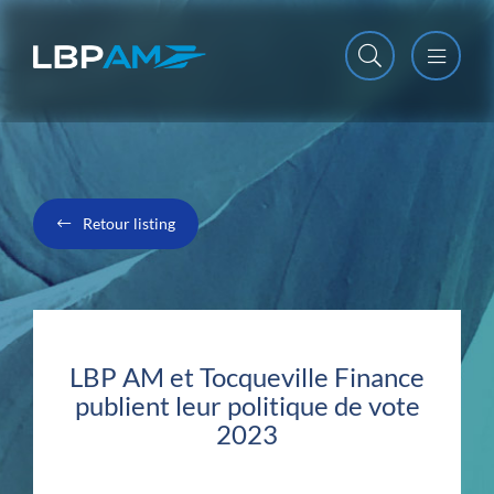
Open m
Close m
Retour listing
LBP AM et Tocqueville Finance
publient leur politique de vote
2023