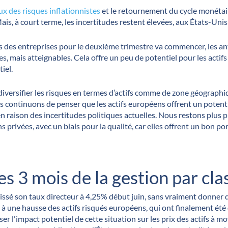
lux des risques inflationnistes
et le retournement du cycle monétair
is, à court terme, les incertitudes restent élevées, aux États-Un
ts des entreprises pour le deuxième trimestre va commencer, les ant
s, mais atteignables. Cela offre un peu de potentiel pour les actifs
iel.
ux de diversifier les risques en termes d’actifs comme de zone géograph
ous continuons de penser que les actifs européens offrent un poten
n raison des incertitudes politiques actuelles. Nous restons plus p
privées, avec un biais pour la qualité, car elles offrent un bon po
s 3 mois de la gestion par clas
sé son taux directeur à 4,25% début juin, sans vraiment donner de l
 à une hausse des actifs risqués européens, qui ont finalement été 
viser l'impact potentiel de cette situation sur les prix des actifs à