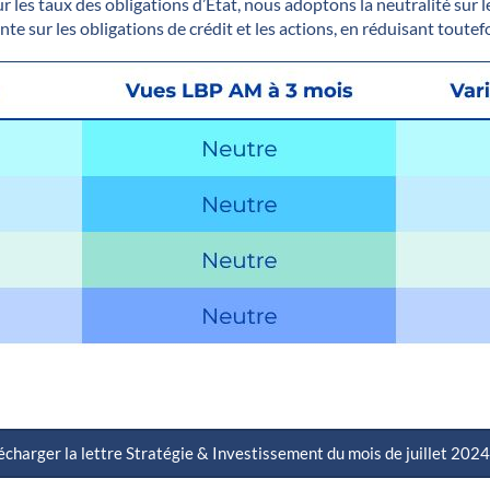
ur les taux des obligations d’État, nous adoptons la neutralité sur 
te sur les obligations de crédit et les actions, en réduisant toute
écharger la lettre Stratégie & Investissement du mois de juillet 2024