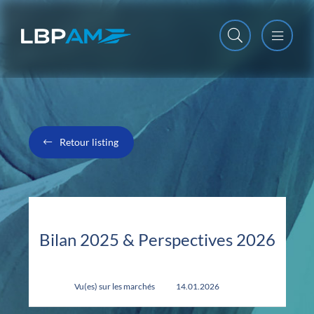
Open m
Close m
Retour listing
Bilan 2025 & Perspectives 2026
Vu(es) sur les marchés
14.01.2026