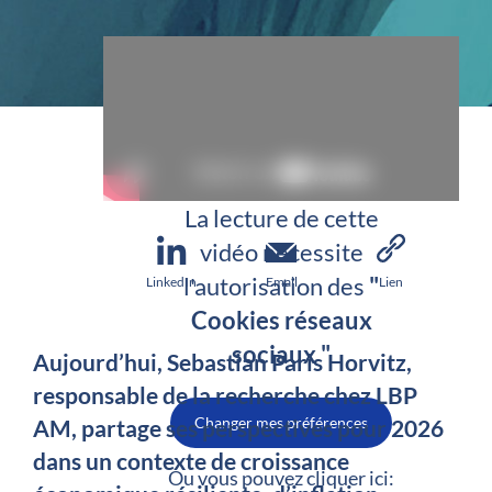
La lecture de cette
vidéo nécessite
l'autorisation des
"
LinkedIn
Email
Lien
Cookies réseaux
sociaux "
Aujourd’hui, Sebastian Paris Horvitz,
responsable de la recherche chez LBP
Changer mes préférences
AM, partage ses perspectives pour 2026
dans un contexte de croissance
Ou vous pouvez cliquer ici: