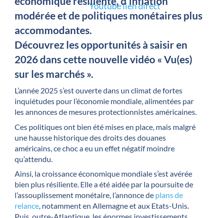
économique résiliente, d’inflation
Youtube lien direct
modérée et de politiques monétaires plus
accommodantes.
Découvrez les opportunités à saisir en
2026 dans cette nouvelle vidéo « Vu(es)
sur les marchés ».
L’année 2025 s’est ouverte dans un climat de fortes
inquiétudes pour l’économie mondiale, alimentées par
les annonces de mesures protectionnistes américaines.
Ces politiques ont bien été mises en place, mais malgré
une hausse historique des droits des douanes
américains, ce choc a eu un effet négatif moindre
qu’attendu.
Ainsi, la croissance économique mondiale s’est avérée
bien plus résiliente. Elle a été aidée par la poursuite de
l’assouplissement monétaire, l’annonce de
plans de
relance
, notamment en Allemagne et aux Etats-Unis.
Puis, outre-Atlantique, les énormes investissements