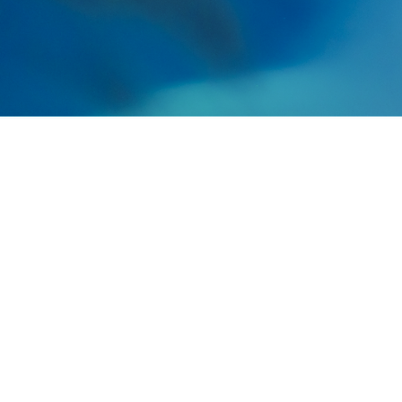
Acteur eur
conviction