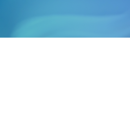
opéen de référence multi-spécialiste de la gestion de
, des solutions, et de la finance durable.