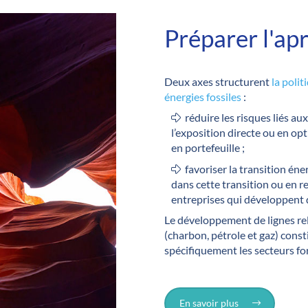
Préparer l'apr
Deux axes structurent
la poli
énergies fossiles
:
réduire les risques liés au
l’exposition directe ou en opt
en portefeuille ;
favoriser la transition én
dans cette transition ou en r
entreprises qui développent 
Le développement de lignes rel
(charbon, pétrole et gaz) const
spécifiquement les secteurs f
En savoir plus